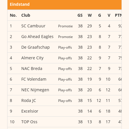
Eindstand
No.
Club
GS
W
G
V
PTN
1
SC Cambuur
38
29
5
4
92
Promotie
2
Go Ahead Eagles
38
23
8
7
77
Promotie
3
De Graafschap
38
23
8
7
77
Play-offs
4
Almere City
38
22
9
7
75
Play-offs
5
NAC Breda
38
22
7
9
73
Play-offs
6
FC Volendam
38
19
9
10
66
Play-offs
7
NEC Nijmegen
38
20
6
12
66
Play-offs
8
Roda JC
38
15
12
11
57
Play-offs
9
Excelsior
38
14
6
18
48
10
TOP Oss
38
13
8
17
47