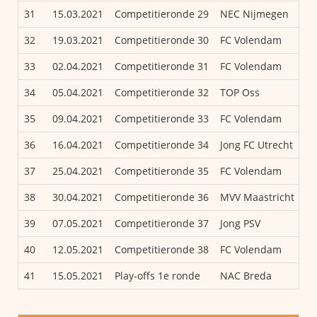
31
15.03.2021
Competitieronde 29
NEC Nijmegen
F
32
19.03.2021
Competitieronde 30
FC Volendam
N
33
02.04.2021
Competitieronde 31
FC Volendam
S
34
05.04.2021
Competitieronde 32
TOP Oss
F
35
09.04.2021
Competitieronde 33
FC Volendam
H
36
16.04.2021
Competitieronde 34
Jong FC Utrecht
F
37
25.04.2021
Competitieronde 35
FC Volendam
S
38
30.04.2021
Competitieronde 36
MVV Maastricht
F
39
07.05.2021
Competitieronde 37
Jong PSV
F
40
12.05.2021
Competitieronde 38
FC Volendam
J
41
15.05.2021
Play-offs 1e ronde
NAC Breda
F