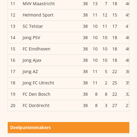
11
MVV Maastricht
38
13
7
18
46
12
Helmond Sport
38
11
12
15
45
13
SC Telstar
38
10
11
17
41
14
Jong PSV
38
10
10
18
40
15
FC Eindhoven
38
10
10
18
40
16
Jong Ajax
38
10
10
18
40
17
Jong AZ
38
11
5
22
38
18
Jong FC Utrecht
38
11
2
25
35
19
FC Den Bosch
38
8
8
22
32
20
FC Dordrecht
38
8
3
27
27
Doelpuntenmakers