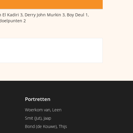
 El Kadiri 3, Derry John Murkin 3, Boy Deul 1,
 doelpunten 2
Portretten
Woerkom van, Leen
Smit (Jut), Jaap
Bond (de Kouwe), Thijs