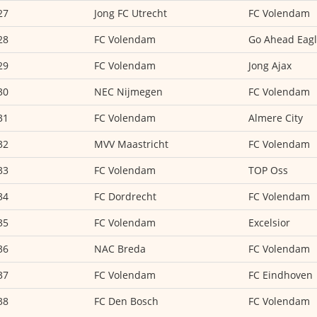
27
Jong FC Utrecht
FC Volendam
28
FC Volendam
Go Ahead Eag
29
FC Volendam
Jong Ajax
30
NEC Nijmegen
FC Volendam
31
FC Volendam
Almere City
32
MVV Maastricht
FC Volendam
33
FC Volendam
TOP Oss
34
FC Dordrecht
FC Volendam
35
FC Volendam
Excelsior
36
NAC Breda
FC Volendam
37
FC Volendam
FC Eindhoven
38
FC Den Bosch
FC Volendam