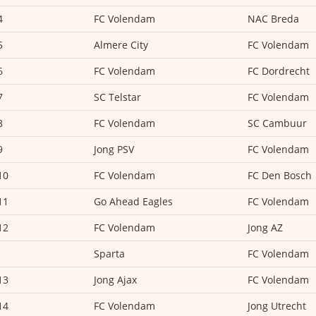
4
FC Volendam
NAC Breda
5
Almere City
FC Volendam
6
FC Volendam
FC Dordrecht
7
SC Telstar
FC Volendam
8
FC Volendam
SC Cambuur
9
Jong PSV
FC Volendam
10
FC Volendam
FC Den Bosch
11
Go Ahead Eagles
FC Volendam
12
FC Volendam
Jong AZ
Sparta
FC Volendam
13
Jong Ajax
FC Volendam
14
FC Volendam
Jong Utrecht