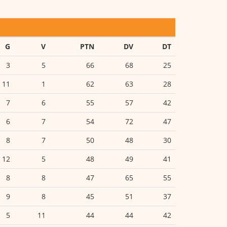
G
V
PTN
DV
DT
3
5
66
68
25
11
1
62
63
28
7
6
55
57
42
6
7
54
72
47
8
7
50
48
30
12
5
48
49
41
8
8
47
65
55
9
8
45
51
37
5
11
44
44
42