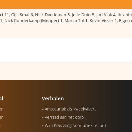
 11, Gijs Smal 6, Nick Doodeman 5, Jelle Duin 5, Jari Vlak 4, Ibrahim
 1, Nick Runderkamp (Mepper) 1, Marco Tol 1, Kevin Visser 1, Eigen
al
Verhalen
en
» Amateurtak als kweekvijver..
en
» Verraad aan het dorp..
n
» Wim Kras zorgt voor uniek record..