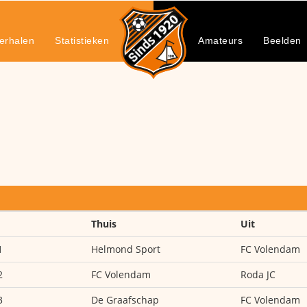
erhalen
Statistieken
Amateurs
Beelden
Thuis
Uit
1
Helmond Sport
FC Volendam
2
FC Volendam
Roda JC
3
De Graafschap
FC Volendam