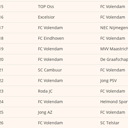
15
TOP Oss
FC Volendam
16
Excelsior
FC Volendam
17
FC Volendam
NEC Nijmegen
18
FC Eindhoven
FC Volendam
19
FC Volendam
MVV Maastric
20
FC Volendam
De Graafscha
21
SC Cambuur
FC Volendam
22
FC Volendam
Jong PSV
23
Roda JC
FC Volendam
24
FC Volendam
Helmond Spor
25
Jong AZ
FC Volendam
26
FC Volendam
SC Telstar