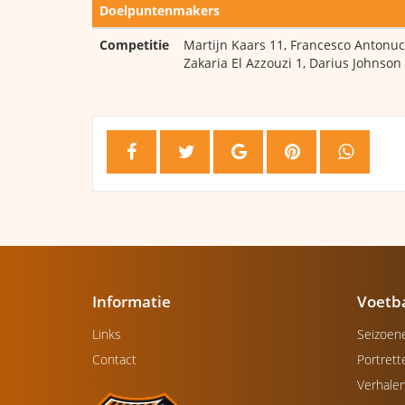
Doelpuntenmakers
Competitie
Martijn Kaars 11, Francesco Antonucci
Zakaria El Azzouzi 1, Darius Johnson
Informatie
Voetb
Links
Seizoen
Contact
Portrett
Verhale