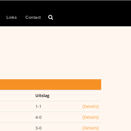
Links
Contact
Uitslag
1-1
[Details]
4-0
[Details]
3-0
[Details]