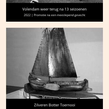
Volendam weer terug na 13 seizoenen
2022 | Promotie na een meeslepend gevecht
Zilveren Botter Toernooi