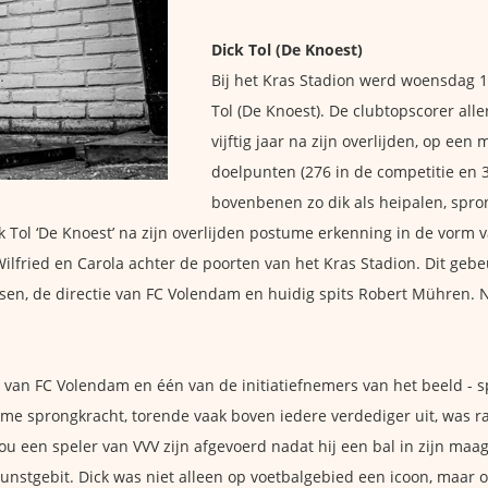
Dick Tol (De Knoest)
Bij het Kras Stadion werd woensdag 
Tol (De Knoest). De clubtopscorer al
vijftig jaar na zijn overlijden, op een
doelpunten (276 in de competitie en 3
bovenbenen zo dik als heipalen, spron
 Tol ‘De Knoest’ na zijn overlijden postume erkenning in de vorm 
ilfried en Carola achter de poorten van het Kras Stadion. Dit gebe
sen, de directie van FC Volendam en huidig spits Robert Mühren. 
n van FC Volendam en één van de initiatiefnemers van het beeld -
orme sprongkracht, torende vaak boven iedere verdediger uit, was r
u een speler van VVV zijn afgevoerd nadat hij een bal in zijn ma
nstgebit. Dick was niet alleen op voetbalgebied een icoon, maar oo