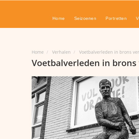
Home
Seizoenen
Portretten
V
Home
Verhalen
Voetbalverleden in brons v
Voetbalverleden in brons