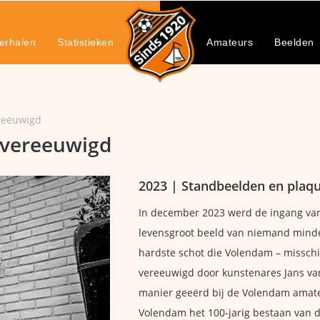
erhalen
Statistieken
Amateurs
Beelden
ereeuwigd
 vereeuwigd
2023 | Standbeelden en plaqu
In december 2023 werd de ingang van
levensgroot beeld van niemand minder
hardste schot die Volendam – misschi
vereeuwigd door kunstenares Jans va
manier geeërd bij de Volendam amateu
Volendam het 100-jarig bestaan van d