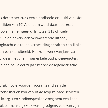
13 december 2023 een standbeeld onthuld van Dick
ler tijden van FC Volendam werd daarmee, exact
 mooie manier geëerd. In totaal 315 officiële
9 in de beker), een verwoestende uithaal,
gkracht die tot de verbeelding sprak en een flinke
van een standbeeld. Het kunstwerk van Jans van
urde in het bijzijn van enkele oud-ploeggenoten,
Na een halve eeuw jaar keerde de legendarische
 sprak mooie woorden voorafgaand aan de
azendsnel en kon vanuit de loop keihard schieten.
ag kreeg. Een stadionspeaker vroeg hem een keer
k op menselijk vlak was hij volgens vele van zijn