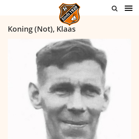
Togg
navi
Koning (Not), Klaas