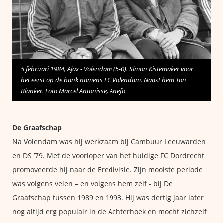
5 februari 1984, Ajax - Volendam (5-0). Simon Kistemaker voor
het eerst op de bank namens FC Volendam. Naast hem Ton
Blanker. Foto Marcel Antonisse, Anefo
De Graafschap
Na Volendam was hij werkzaam bij Cambuur Leeuwarden
en DS ’79. Met de voorloper van het huidige FC Dordrecht
promoveerde hij naar de Eredivisie. Zijn mooiste periode
was volgens velen – en volgens hem zelf - bij De
Graafschap tussen 1989 en 1993. Hij was dertig jaar later
nog altijd erg populair in de Achterhoek en mocht zichzelf