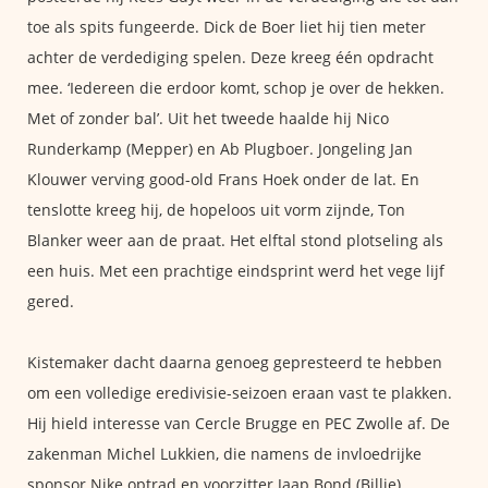
toe als spits fungeerde. Dick de Boer liet hij tien meter
achter de verdediging spelen. Deze kreeg één opdracht
mee. ‘Iedereen die erdoor komt, schop je over de hekken.
Met of zonder bal’. Uit het tweede haalde hij Nico
Runderkamp (Mepper) en Ab Plugboer. Jongeling Jan
Klouwer verving good-old Frans Hoek onder de lat. En
tenslotte kreeg hij, de hopeloos uit vorm zijnde, Ton
Blanker weer aan de praat. Het elftal stond plotseling als
een huis. Met een prachtige eindsprint werd het vege lijf
gered.
Kistemaker dacht daarna genoeg gepresteerd te hebben
om een volledige eredivisie-seizoen eraan vast te plakken.
Hij hield interesse van Cercle Brugge en PEC Zwolle af. De
zakenman Michel Lukkien, die namens de invloedrijke
sponsor Nike optrad en voorzitter Jaap Bond (Billie)