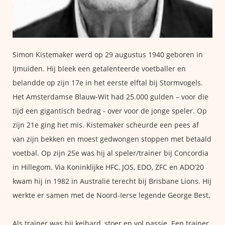
Simon Kistemaker werd op 29 augustus 1940 geboren in
IJmuiden. Hij bleek een getalenteerde voetballer en
belandde op zijn 17e in het eerste elftal bij Stormvogels.
Het Amsterdamse Blauw-Wit had 25.000 gulden – voor die
tijd een gigantisch bedrag - over voor de jonge speler. Op
zijn 21e ging het mis. Kistemaker scheurde een pees af
van zijn bekken en moest gedwongen stoppen met betaald
voetbal. Op zijn 25e was hij al speler/trainer bij Concordia
in Hillegom. Via Koninklijke HFC, JOS, EDO, ZFC en ADO’20
kwam hij in 1982 in Australië terecht bij Brisbane Lions. Hij
werkte er samen met de Noord-Ierse legende George Best.
Als trainer was hij keihard, stoer en vol passie. Een trainer