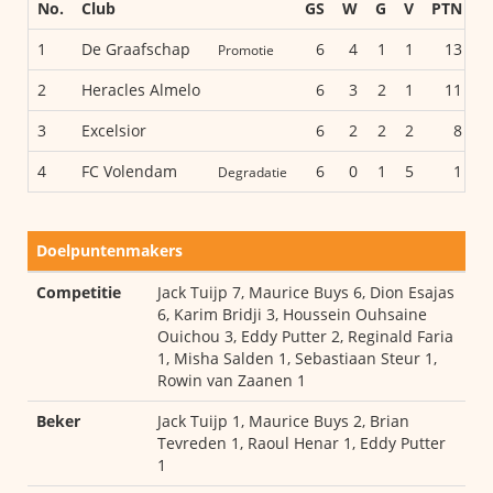
No.
Club
GS
W
G
V
PTN
D
1
De Graafschap
6
4
1
1
13
1
Promotie
2
Heracles Almelo
6
3
2
1
11
1
3
Excelsior
6
2
2
2
8
4
FC Volendam
6
0
1
5
1
Degradatie
Doelpuntenmakers
Competitie
Jack Tuijp 7, Maurice Buys 6, Dion Esajas
6, Karim Bridji 3, Houssein Ouhsaine
Ouichou 3, Eddy Putter 2, Reginald Faria
1, Misha Salden 1, Sebastiaan Steur 1,
Rowin van Zaanen 1
Beker
Jack Tuijp 1, Maurice Buys 2, Brian
Tevreden 1, Raoul Henar 1, Eddy Putter
1