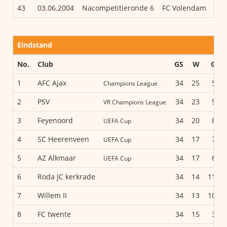
43
03.06.2004
Nacompetitieronde 6
FC Volendam
Eindstand
No.
Club
GS
W
G
1
AFC Ajax
34
25
5
Champions League
2
PSV
34
23
5
VR Champions League
3
Feyenoord
34
20
8
UEFA Cup
4
SC Heerenveen
34
17
7
UEFA Cup
5
AZ Alkmaar
34
17
6
UEFA Cup
6
Roda JC kerkrade
34
14
11
7
Willem II
34
13
10
8
FC twente
34
15
3