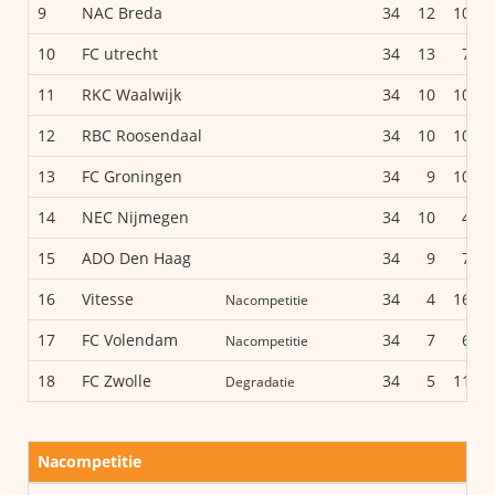
9
NAC Breda
34
12
10
10
FC utrecht
34
13
7
11
RKC Waalwijk
34
10
10
12
RBC Roosendaal
34
10
10
13
FC Groningen
34
9
10
14
NEC Nijmegen
34
10
4
15
ADO Den Haag
34
9
7
16
Vitesse
34
4
16
Nacompetitie
17
FC Volendam
34
7
6
Nacompetitie
18
FC Zwolle
34
5
11
Degradatie
Nacompetitie