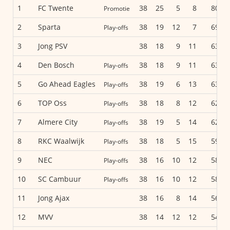
1
FC Twente
38
25
5
8
80
Promotie
2
Sparta
38
19
12
7
69
Play-offs
3
Jong PSV
38
18
9
11
63
4
Den Bosch
38
18
9
11
63
Play-offs
5
Go Ahead Eagles
38
19
6
13
63
Play-offs
6
TOP Oss
38
18
8
12
62
Play-offs
7
Almere City
38
19
5
14
62
Play-offs
8
RKC Waalwijk
38
18
5
15
59
Play-offs
9
NEC
38
16
10
12
58
Play-offs
10
SC Cambuur
38
16
10
12
58
Play-offs
11
Jong Ajax
38
16
8
14
56
12
MVV
38
14
12
12
54