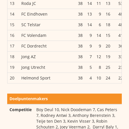
13
Roda JC
38
14
11
13
53
14
FC Eindhoven
38
13
9
16
48
15
SC Telstar
38
14
6
18
48
16
FC Volendam
38
9
14
15
41
17
FC Dordrecht
38
9
9
20
36
18
Jong AZ
38
7
12
19
33
19
Jong Utrecht
38
5
8
25
23
20
Helmond Sport
38
4
10
24
22
Doelpuntenmakers
Competitie
Boy Deul 10, Nick Doodeman 7, Cas Peters
7, Rodney Antwi 3, Anthony Berenstein 3,
Teije ten Den 3, Kevin Visser 3, Robin
Schouten 2, Joey Veerman 2, Darryl Baly 1,