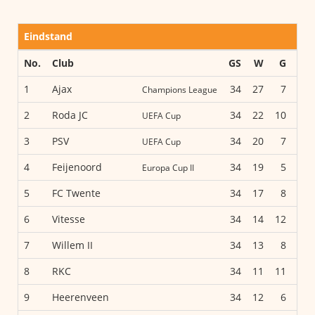
Eindstand
No.
Club
GS
W
G
V
1
Ajax
34
27
7
0
Champions League
2
Roda JC
34
22
10
2
UEFA Cup
3
PSV
34
20
7
7
UEFA Cup
4
Feijenoord
34
19
5
10
Europa Cup II
5
FC Twente
34
17
8
9
6
Vitesse
34
14
12
8
7
Willem II
34
13
8
13
8
RKC
34
11
11
12
9
Heerenveen
34
12
6
16