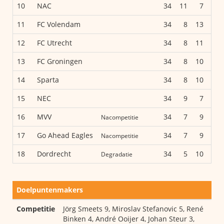
10
NAC
34
11
7
16
11
FC Volendam
34
8
13
13
12
FC Utrecht
34
8
11
15
13
FC Groningen
34
8
10
16
14
Sparta
34
8
10
16
15
NEC
34
9
7
18
16
MVV
34
7
9
18
Nacompetitie
17
Go Ahead Eagles
34
7
9
18
Nacompetitie
18
Dordrecht
34
5
10
19
Degradatie
Doelpuntenmakers
Competitie
Jörg Smeets 9, Miroslav Stefanovic 5, René
Binken 4, André Ooijer 4, Johan Steur 3,