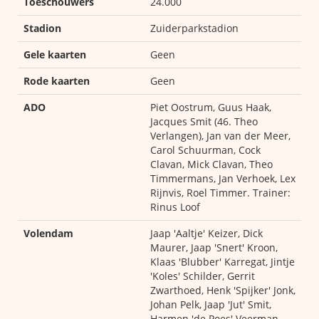
Toeschouwers
24.000
Stadion
Zuiderparkstadion
Gele kaarten
Geen
Rode kaarten
Geen
ADO
Piet Oostrum, Guus Haak,
Jacques Smit (46. Theo
Verlangen), Jan van der Meer,
Carol Schuurman, Cock
Clavan, Mick Clavan, Theo
Timmermans, Jan Verhoek, Lex
Rijnvis, Roel Timmer. Trainer:
Rinus Loof
Volendam
Jaap 'Aaltje' Keizer, Dick
Maurer, Jaap 'Snert' Kroon,
Klaas 'Blubber' Karregat, Jintje
'Koles' Schilder, Gerrit
Zwarthoed, Henk 'Spijker' Jonk,
Johan Pelk, Jaap 'Jut' Smit,
Harmen 'de Poes' Veerman,