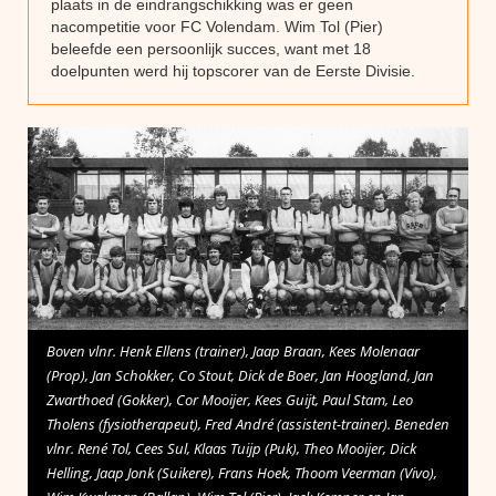
plaats in de eindrangschikking was er geen
nacompetitie voor FC Volendam. Wim Tol (Pier)
beleefde een persoonlijk succes, want met 18
doelpunten werd hij topscorer van de Eerste Divisie.
Boven vlnr. Henk Ellens (trainer), Jaap Braan, Kees Molenaar
(Prop), Jan Schokker, Co Stout, Dick de Boer, Jan Hoogland, Jan
Zwarthoed (Gokker), Cor Mooijer, Kees Guijt, Paul Stam, Leo
Tholens (fysiotherapeut), Fred André (assistent-trainer). Beneden
vlnr. René Tol, Cees Sul, Klaas Tuijp (Puk), Theo Mooijer, Dick
Helling, Jaap Jonk (Suikere), Frans Hoek, Thoom Veerman (Vivo),