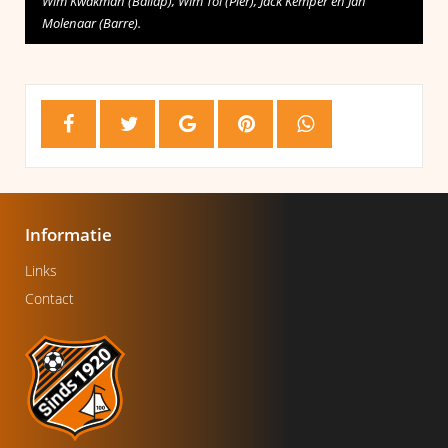
Wim Kwakman (Ballap), Wim Tol (Pier), Jack Kemper en Jan
Molenaar (Barre).
Informatie
Links
Contact