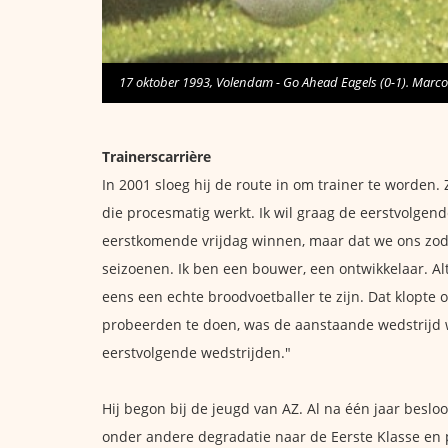
17 oktober 1993, Volendam - Go Ahead Eagels (0-1). Marco 
Trainerscarrière
In 2001 sloeg hij de route in om trainer te worden. Z
die procesmatig werkt. Ik wil graag de eerstvolgen
eerstkomende vrijdag winnen, maar dat we ons zod
seizoenen. Ik ben een bouwer, een ontwikkelaar. Al
eens een echte broodvoetballer te zijn. Dat klopte 
probeerden te doen, was de aanstaande wedstrijd wi
eerstvolgende wedstrijden."
Hij begon bij de jeugd van AZ. Al na één jaar beslo
onder andere degradatie naar de Eerste Klasse en 