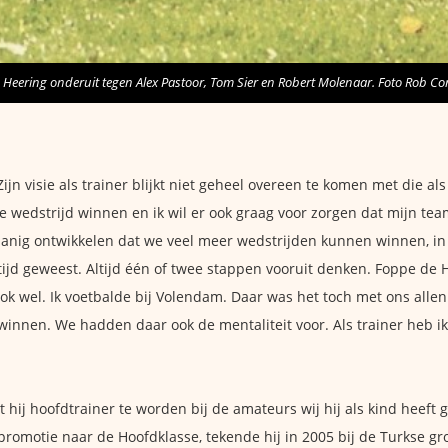
Heering onderuit tegen Alex Pastoor, Tom Sier en Robert Molenaar. Foto Rob Co
ijn visie als trainer blijkt niet geheel overeen te komen met die al
de wedstrijd winnen en ik wil er ook graag voor zorgen dat mijn t
anig ontwikkelen dat we veel meer wedstrijden kunnen winnen, in 
tijd geweest. Altijd één of twee stappen vooruit denken. Foppe de
ook wel. Ik voetbalde bij Volendam. Daar was het toch met ons alle
nnen. We hadden daar ook de mentaliteit voor. Als trainer heb ik 
ot hij hoofdtrainer te worden bij de amateurs wij hij als kind heef
promotie naar de Hoofdklasse, tekende hij in 2005 bij de Turkse g