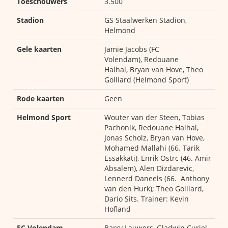
Toeschouwers
3.500
Stadion
GS Staalwerken Stadion,
Helmond
Gele kaarten
Jamie Jacobs (FC
Volendam), Redouane
Halhal, Bryan van Hove, Theo
Golliard (Helmond Sport)
Rode kaarten
Geen
Helmond Sport
Wouter van der Steen, Tobias
Pachonik, Redouane Halhal,
Jonas Scholz, Bryan van Hove,
Mohamed Mallahi (66. Tarik
Essakkati), Enrik Ostrc (46. Amir
Absalem), Alen Dizdarevic,
Lennerd Daneels (66. Anthony
van den Hurk); Theo Golliard,
Dario Sits. Trainer: Kevin
Hofland
FC Volendam
Barry Lauwers, Gladwin Curiel,