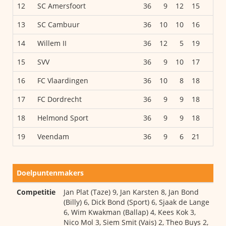
12
SC Amersfoort
36
9
12
15
30
13
SC Cambuur
36
10
10
16
30
14
Willem II
36
12
5
19
29
15
SVV
36
9
10
17
28
16
FC Vlaardingen
36
10
8
18
28
17
FC Dordrecht
36
9
9
18
27
18
Helmond Sport
36
9
9
18
27
19
Veendam
36
9
6
21
24
Doelpuntenmakers
Competitie
Jan Plat (Taze) 9, Jan Karsten 8, Jan Bond
(Billy) 6, Dick Bond (Sport) 6, Sjaak de Lange
6, Wim Kwakman (Ballap) 4, Kees Kok 3,
Nico Mol 3, Siem Smit (Vais) 2, Theo Buys 2,