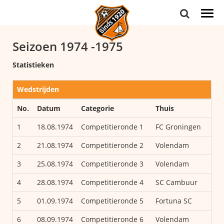
Togg
navi
Seizoen 1974 -1975
Statistieken
Wedstrijden
No.
Datum
Categorie
Thuis
Ui
1
18.08.1974
Competitieronde 1
FC Groningen
Vo
2
21.08.1974
Competitieronde 2
Volendam
FC
3
25.08.1974
Competitieronde 3
Volendam
Vi
4
28.08.1974
Competitieronde 4
SC Cambuur
Vo
5
01.09.1974
Competitieronde 5
Fortuna SC
Vo
6
08.09.1974
Competitieronde 6
Volendam
FC