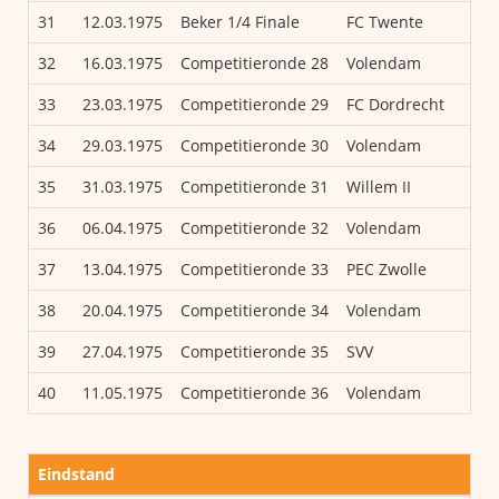
31
12.03.1975
Beker 1/4 Finale
FC Twente
Vo
32
16.03.1975
Competitieronde 28
Volendam
FC
33
23.03.1975
Competitieronde 29
FC Dordrecht
Vo
34
29.03.1975
Competitieronde 30
Volendam
Wil
35
31.03.1975
Competitieronde 31
Willem II
Vo
36
06.04.1975
Competitieronde 32
Volendam
Ve
37
13.04.1975
Competitieronde 33
PEC Zwolle
Vo
38
20.04.1975
Competitieronde 34
Volendam
SC
39
27.04.1975
Competitieronde 35
SVV
Vo
40
11.05.1975
Competitieronde 36
Volendam
NE
Eindstand