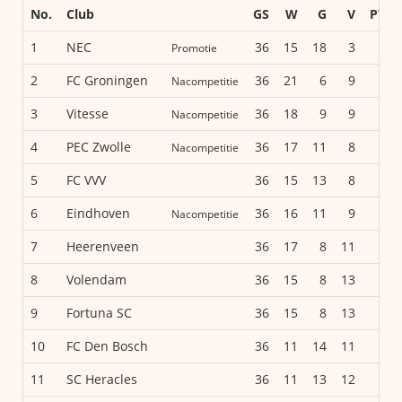
No.
Club
GS
W
G
V
PTN
1
NEC
36
15
18
3
48
Promotie
2
FC Groningen
36
21
6
9
48
Nacompetitie
3
Vitesse
36
18
9
9
45
Nacompetitie
4
PEC Zwolle
36
17
11
8
45
Nacompetitie
5
FC VVV
36
15
13
8
43
6
Eindhoven
36
16
11
9
43
Nacompetitie
7
Heerenveen
36
17
8
11
42
8
Volendam
36
15
8
13
38
9
Fortuna SC
36
15
8
13
38
10
FC Den Bosch
36
11
14
11
36
11
SC Heracles
36
11
13
12
35