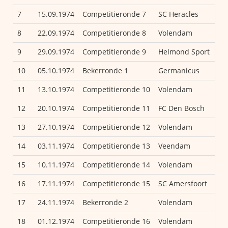
7
15.09.1974
Competitieronde 7
SC Heracles
Vo
8
22.09.1974
Competitieronde 8
Volendam
Ei
9
29.09.1974
Competitieronde 9
Helmond Sport
Vo
10
05.10.1974
Bekerronde 1
Germanicus
Vo
11
13.10.1974
Competitieronde 10
Volendam
He
12
20.10.1974
Competitieronde 11
FC Den Bosch
Vo
13
27.10.1974
Competitieronde 12
Volendam
FC
14
03.11.1974
Competitieronde 13
Veendam
Vo
15
10.11.1974
Competitieronde 14
Volendam
PE
16
17.11.1974
Competitieronde 15
SC Amersfoort
Vo
17
24.11.1974
Bekerronde 2
Volendam
NA
18
01.12.1974
Competitieronde 16
Volendam
SV