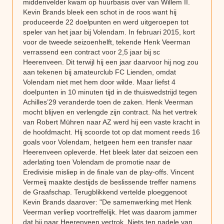
middenvelder kwam op huurbasis over van Willem II.
Kevin Brands bleek een schot in de roos want hij
produceerde 22 doelpunten en werd uitgeroepen tot
speler van het jaar bij Volendam. In februari 2015, kort
voor de tweede seizoenhelft, tekende Henk Veerman
verrassend een contract voor 2,5 jaar bij sc
Heerenveen. Dit terwijl hij een jaar daarvoor hij nog zou
aan tekenen bij amateurclub FC Lienden, omdat
Volendam niet met hem door wilde. Maar liefst 4
doelpunten in 10 minuten tijd in de thuiswedstrijd tegen
Achilles’29 veranderde toen de zaken. Henk Veerman
mocht blijven en verlengde zijn contract. Na het vertrek
van Robert Mühren naar AZ werd hij een vaste kracht in
de hoofdmacht. Hij scoorde tot op dat moment reeds 16
goals voor Volendam, hetgeen hem een transfer naar
Heerenveen opleverde. Het bleek later dat seizoen een
aderlating toen Volendam de promotie naar de
Eredivisie misliep in de finale van de play-offs. Vincent
Vermeij maakte destijds de beslissende treffer namens
de Graafschap. Terugblikkend vertelde ploeggenoot
Kevin Brands daarover: "De samenwerking met Henk
Veerman verliep voortreffelijk. Het was daarom jammer
dat hij naar Heerenveen vertrok. Niets ten nadele van