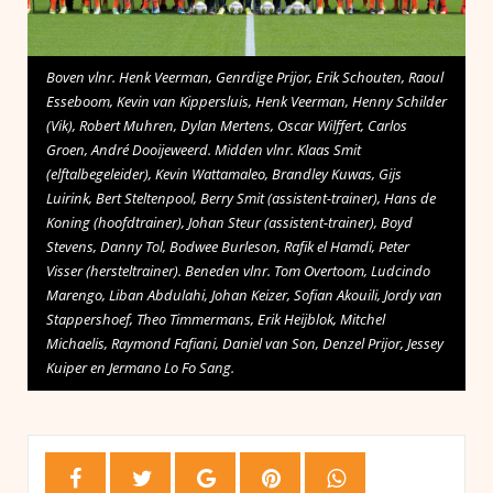
Boven vlnr. Henk Veerman, Genrdige Prijor, Erik Schouten, Raoul
Esseboom, Kevin van Kippersluis, Henk Veerman, Henny Schilder
(Vik), Robert Muhren, Dylan Mertens, Oscar Wilffert, Carlos
Groen, André Dooijeweerd. Midden vlnr. Klaas Smit
(elftalbegeleider), Kevin Wattamaleo, Brandley Kuwas, Gijs
Luirink, Bert Steltenpool, Berry Smit (assistent-trainer), Hans de
Koning (hoofdtrainer), Johan Steur (assistent-trainer), Boyd
Stevens, Danny Tol, Bodwee Burleson, Rafik el Hamdi, Peter
Visser (hersteltrainer). Beneden vlnr. Tom Overtoom, Ludcindo
Marengo, Liban Abdulahi, Johan Keizer, Sofian Akouili, Jordy van
Stappershoef, Theo Timmermans, Erik Heijblok, Mitchel
Michaelis, Raymond Fafiani, Daniel van Son, Denzel Prijor, Jessey
Kuiper en Jermano Lo Fo Sang.