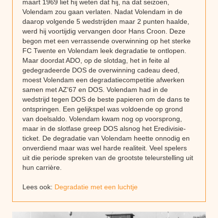
maart 1969 liet hij weten dat hij, na dat seizoen,
Volendam zou gaan verlaten. Nadat Volendam in de
daarop volgende 5 wedstrijden maar 2 punten haalde,
werd hij voortijdig vervangen door Hans Croon. Deze
begon met een verrassende overwinning op het sterke
FC Twente en Volendam leek degradatie te ontlopen.
Maar doordat ADO, op de slotdag, het in feite al
gedegradeerde DOS de overwinning cadeau deed,
moest Volendam een degradatiecompetitie afwerken
samen met AZ'67 en DOS. Volendam had in de
wedstrijd tegen DOS de beste papieren om de dans te
ontspringen. Een gelijkspel was voldoende op grond
van doelsaldo. Volendam kwam nog op voorsprong,
maar in de slotfase greep DOS alsnog het Eredivisie-
ticket. De degradatie van Volendam heette onnodig en
onverdiend maar was wel harde realiteit. Veel spelers
uit die periode spreken van de grootste teleurstelling uit
hun carrière.
Lees ook:
Degradatie met een luchtje