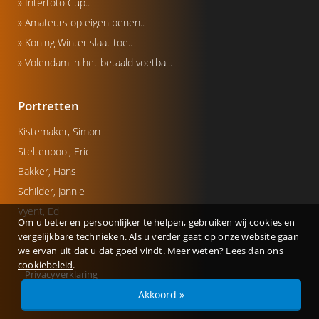
» Intertoto Cup..
» Amateurs op eigen benen..
» Koning Winter slaat toe..
» Volendam in het betaald voetbal..
Portretten
Kistemaker, Simon
Steltenpool, Eric
Bakker, Hans
Schilder, Jannie
Vyent, Ed
Om u beter en persoonlijker te helpen, gebruiken wij cookies en
vergelijkbare technieken. Als u verder gaat op onze website gaan
we ervan uit dat u dat goed vindt. Meer weten? Lees dan ons
cookiebeleid
.
Privacyverklaring
Akkoord »
© Copyright 2026 - Gerealiseerd door
Studioweb.nl