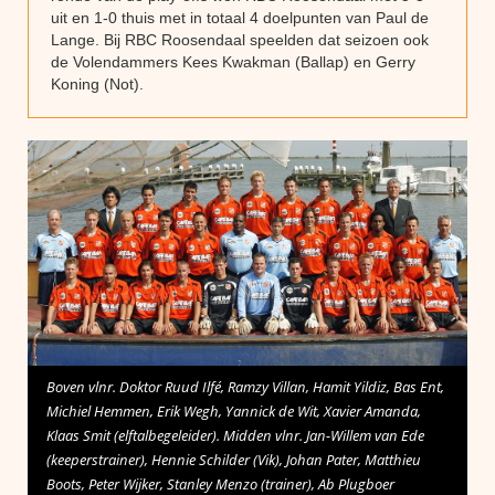
uit en 1-0 thuis met in totaal 4 doelpunten van Paul de
Lange. Bij RBC Roosendaal speelden dat seizoen ook
de Volendammers Kees Kwakman (Ballap) en Gerry
Koning (Not).
Boven vlnr. Doktor Ruud Ilfé, Ramzy Villan, Hamit Yildiz, Bas Ent,
Michiel Hemmen, Erik Wegh, Yannick de Wit, Xavier Amanda,
Klaas Smit (elftalbegeleider). Midden vlnr. Jan-Willem van Ede
(keeperstrainer), Hennie Schilder (Vik), Johan Pater, Matthieu
Boots, Peter Wijker, Stanley Menzo (trainer), Ab Plugboer