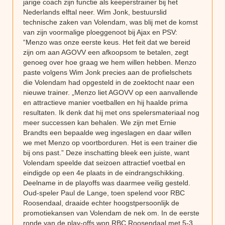
jarige coach zijn functie als keeperstrainer bij het
Nederlands elftal neer. Wim Jonk, bestuurslid
technische zaken van Volendam, was blij met de komst
van zijn voormalige ploeggenoot bij Ajax en PSV:
“Menzo was onze eerste keus. Het feit dat we bereid
zijn om aan AGOVV een afkoopsom te betalen, zegt
genoeg over hoe graag we hem willen hebben. Menzo
paste volgens Wim Jonk precies aan de profielschets
die Volendam had opgesteld in de zoektocht naar een
nieuwe trainer. „Menzo liet AGOVV op een aanvallende
en attractieve manier voetballen en hij haalde prima
resultaten. Ik denk dat hij met ons spelersmateriaal nog
meer successen kan behalen. We zijn met Ernie
Brandts een bepaalde weg ingeslagen en daar willen
we met Menzo op voortborduren. Het is een trainer die
bij ons past.” Deze inschatting bleek een juiste, want
Volendam speelde dat seizoen attractief voetbal en
eindigde op een 4e plaats in de eindrangschikking.
Deelname in de playoffs was daarmee veilig gesteld.
Oud-speler Paul de Lange, toen spelend voor RBC
Roosendaal, draaide echter hoogstpersoonlijk de
promotiekansen van Volendam de nek om. In de eerste
ronde van de play-offs won RBC Roosendaal met 5-3