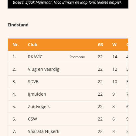
Boelsz, Sjaak Molenaar, Nico Binken en Jaap Jonk (Kleine Kippie).
Eindstand
Nr.
Club
GS
W
G
1.
RKAVIC
22
14
4
Promotie
2.
Vlug en vaardig
22
12
5
3.
SDVB
22
10
5
4.
IJmuiden
22
9
7
5.
Zuidvogels
22
8
6
6.
CSW
22
6
9
7.
Sparata Nijkerk
22
8
5