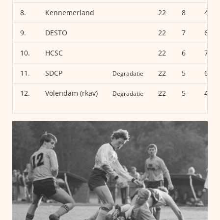
8.
Kennemerland
22
8
4
9.
DESTO
22
7
6
10.
HCSC
22
6
7
11.
SDCP
22
5
6
Degradatie
12.
Volendam (rkav)
22
5
4
Degradatie