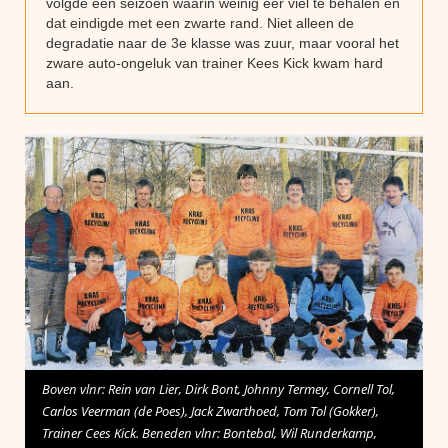
volgde een seizoen waarin weinig eer viel te behalen en
dat eindigde met een zwarte rand. Niet alleen de
degradatie naar de 3e klasse was zuur, maar vooral het
zware auto-ongeluk van trainer Kees Kick kwam hard
aan.
Boven vlnr: Rein van Lier, Dirk Bont, Johnny Termey, Cornell Tol,
Carlos Veerman (de Poes), Jack Zwarthoed, Tom Tol (Gokker),
Trainer Cees Kick. Beneden vlnr: Bontebal, Wil Runderkamp,