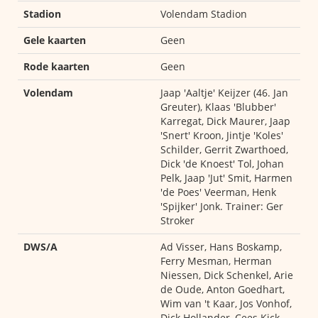
Stadion
Volendam Stadion
Gele kaarten
Geen
Rode kaarten
Geen
Volendam
Jaap 'Aaltje' Keijzer (46. Jan
Greuter), Klaas 'Blubber'
Karregat, Dick Maurer, Jaap
'Snert' Kroon, Jintje 'Koles'
Schilder, Gerrit Zwarthoed,
Dick 'de Knoest' Tol, Johan
Pelk, Jaap 'Jut' Smit, Harmen
'de Poes' Veerman, Henk
'Spijker' Jonk. Trainer: Ger
Stroker
DWS/A
Ad Visser, Hans Boskamp,
Ferry Mesman, Herman
Niessen, Dick Schenkel, Arie
de Oude, Anton Goedhart,
Wim van 't Kaar, Jos Vonhof,
Dick Hollander, Cees Kick.