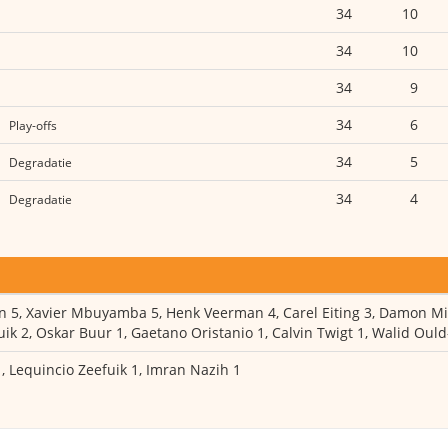
34
10
34
10
34
9
34
6
Play-offs
34
5
Degradatie
34
4
Degradatie
5, Xavier Mbuyamba 5, Henk Veerman 4, Carel Eiting 3, Damon Mira
k 2, Oskar Buur 1, Gaetano Oristanio 1, Calvin Twigt 1, Walid Ould
, Lequincio Zeefuik 1, Imran Nazih 1