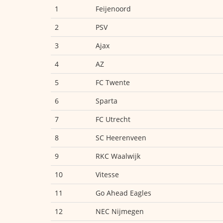
1
Feijenoord
2
PSV
3
Ajax
4
AZ
5
FC Twente
6
Sparta
7
FC Utrecht
8
SC Heerenveen
9
RKC Waalwijk
10
Vitesse
11
Go Ahead Eagles
12
NEC Nijmegen