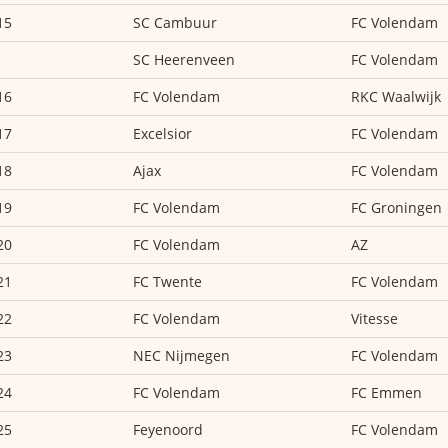
15
SC Cambuur
FC Volendam
SC Heerenveen
FC Volendam
16
FC Volendam
RKC Waalwijk
17
Excelsior
FC Volendam
18
Ajax
FC Volendam
19
FC Volendam
FC Groningen
20
FC Volendam
AZ
21
FC Twente
FC Volendam
22
FC Volendam
Vitesse
23
NEC Nijmegen
FC Volendam
24
FC Volendam
FC Emmen
25
Feyenoord
FC Volendam