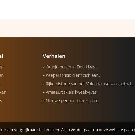
al
Verhalen
en
» Oranje boven in Den Haag..
en
» Keeperscrisis dient zich aan..
n
» Rijke historie van het Volendamse zaalvoetbal..
eken
» Amateurtak als kweekvijver..
s
» Nieuwe periode breekt aan..
kies en vergelijkbare technieken. Als u verder gaat op onze website gaan 