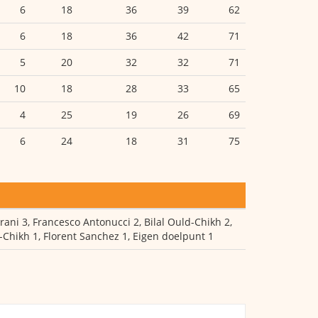
6
18
36
39
62
6
18
36
42
71
5
20
32
32
71
10
18
28
33
65
4
25
19
26
69
6
24
18
31
75
ni 3, Francesco Antonucci 2, Bilal Ould-Chikh 2,
-Chikh 1, Florent Sanchez 1, Eigen doelpunt 1