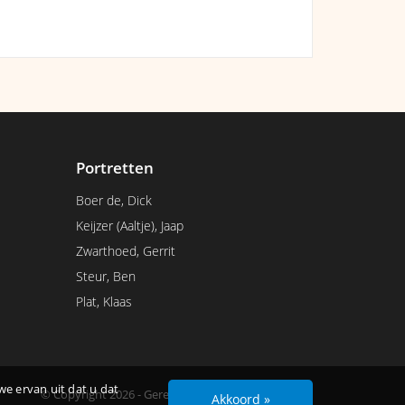
Portretten
Boer de, Dick
Keijzer (Aaltje), Jaap
Zwarthoed, Gerrit
Steur, Ben
Plat, Klaas
we ervan uit dat u dat
© Copyright 2026 - Gerealiseerd door
Studioweb.nl
Akkoord »