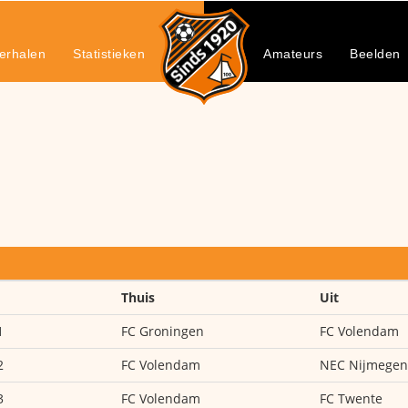
erhalen
Statistieken
Amateurs
Beelden
Thuis
Uit
1
FC Groningen
FC Volendam
2
FC Volendam
NEC Nijmegen
3
FC Volendam
FC Twente