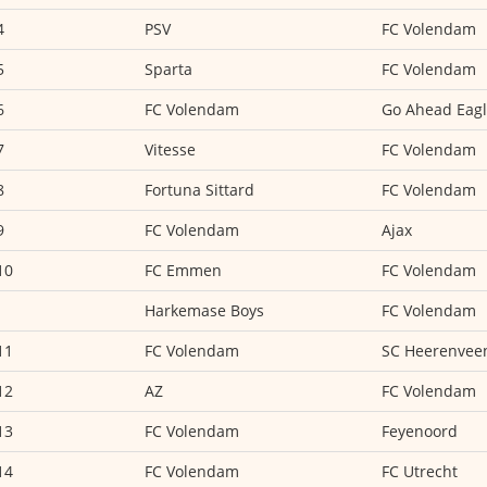
4
PSV
FC Volendam
5
Sparta
FC Volendam
6
FC Volendam
Go Ahead Eag
7
Vitesse
FC Volendam
8
Fortuna Sittard
FC Volendam
9
FC Volendam
Ajax
10
FC Emmen
FC Volendam
Harkemase Boys
FC Volendam
11
FC Volendam
SC Heerenvee
12
AZ
FC Volendam
13
FC Volendam
Feyenoord
14
FC Volendam
FC Utrecht