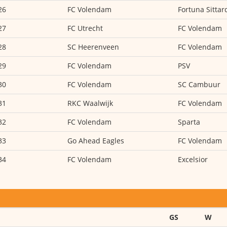
26
FC Volendam
Fortuna Sittar
27
FC Utrecht
FC Volendam
28
SC Heerenveen
FC Volendam
29
FC Volendam
PSV
30
FC Volendam
SC Cambuur
31
RKC Waalwijk
FC Volendam
32
FC Volendam
Sparta
33
Go Ahead Eagles
FC Volendam
34
FC Volendam
Excelsior
GS
W