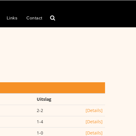
Links
Contact
Uitslag
2-2
[Details]
1-4
[Details]
1-0
[Details]