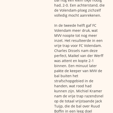
bal nog een klein tikje nodig
had, 2-0. Een achterstand, die
de Volendam-ploeg zichzelf
volledig mocht aanrekenen.
In de tweede helft gaf FC
Volendam meer druk, wat
MVV noopte tot nog meer
inzet. Het resulteerde in een
vrije trap voor FC Volendam.
Charles Dissels nam deze
perfect, Maikel van der Werff
was attent en kopte 2-1
binnen. Een minuut later
pakte de keeper van MVV de
bal buiten het
strafschopgebied in de
handen, wat rood had
kunnen zijn. Michiel Kramer
nam de vrije trap razendsnel
op de totaal vrijstaande Jack
Tuijp, die de bal over Ruud
Boffin in een leeg doel