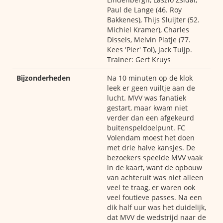
Paul de Lange (46. Roy
Bakkenes), Thijs Sluijter (52.
Michiel Kramer), Charles
Dissels, Melvin Platje (77.
Kees 'Pier' Tol), Jack Tuijp.
Trainer: Gert Kruys
Bijzonderheden
Na 10 minuten op de klok
leek er geen vuiltje aan de
lucht. MVV was fanatiek
gestart, maar kwam niet
verder dan een afgekeurd
buitenspeldoelpunt. FC
Volendam moest het doen
met drie halve kansjes. De
bezoekers speelde MVV vaak
in de kaart, want de opbouw
van achteruit was niet alleen
veel te traag, er waren ook
veel foutieve passes. Na een
dik half uur was het duidelijk,
dat MVV de wedstrijd naar de