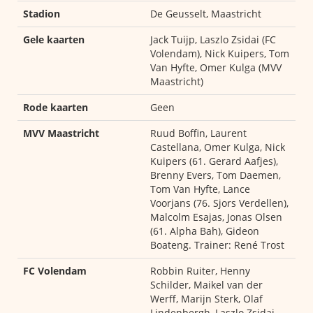
Stadion
De Geusselt, Maastricht
Gele kaarten
Jack Tuijp, Laszlo Zsidai (FC
Volendam), Nick Kuipers, Tom
Van Hyfte, Omer Kulga (MVV
Maastricht)
Rode kaarten
Geen
MVV Maastricht
Ruud Boffin, Laurent
Castellana, Omer Kulga, Nick
Kuipers (61. Gerard Aafjes),
Brenny Evers, Tom Daemen,
Tom Van Hyfte, Lance
Voorjans (76. Sjors Verdellen),
Malcolm Esajas, Jonas Olsen
(61. Alpha Bah), Gideon
Boateng. Trainer: René Trost
FC Volendam
Robbin Ruiter, Henny
Schilder, Maikel van der
Werff, Marijn Sterk, Olaf
Lindenbergh, Laszlo Zsidai,