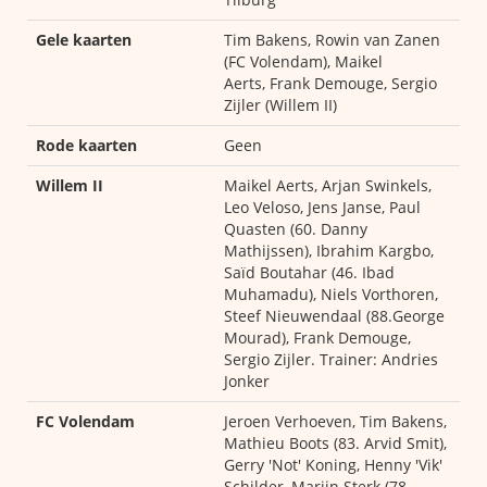
Gele kaarten
Tim Bakens, Rowin van Zanen
(FC Volendam), Maikel
Aerts, Frank Demouge, Sergio
Zijler (Willem II)
Rode kaarten
Geen
Willem II
Maikel Aerts, Arjan Swinkels,
Leo Veloso, Jens Janse, Paul
Quasten (60. Danny
Mathijssen), Ibrahim Kargbo,
Saïd Boutahar (46. Ibad
Muhamadu), Niels Vorthoren,
Steef Nieuwendaal (88.George
Mourad), Frank Demouge,
Sergio Zijler. Trainer: Andries
Jonker
FC Volendam
Jeroen Verhoeven, Tim Bakens,
Mathieu Boots (83. Arvid Smit),
Gerry 'Not' Koning, Henny 'Vik'
Schilder, Marijn Sterk (78.