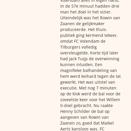
Volendam alles in eigen hand.
In de 57e minuut hadden drie
man het doel in het vizier.
Uiteindelijk was het Rowin van
Zaanen de gelijkmaker
produceerde. Het thuis-
publiek ging kermend tekeer,
omdat FC Volendam de
Tilburgers volledig
overvleugelde. Korte tijd later
had Jack Tuijp de overwinning
kunnen inluiden. Een
magnifieke balhandeling van
hem werd keihard tegen de lat
gewerkt. Het was uitstel van
executie. Met nog 7 minuten
op de klok werd de bal voor de
zoveelste keer voor het Willem
II-doel gebracht. Nu raakte
Henny Schilder de bal op
aangeven van Rowin van
Zaanen zo, goed dat Maikel
Aerts kansloos was. FC