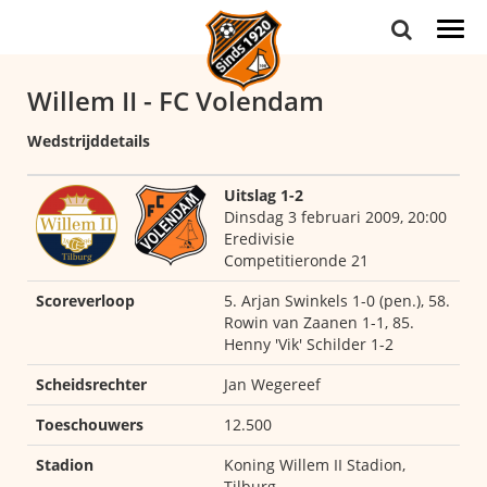
Togg
navi
Willem II - FC Volendam
Wedstrijddetails
Uitslag 1-2
Dinsdag 3 februari 2009, 20:00
Eredivisie
Competitieronde 21
Scoreverloop
5. Arjan Swinkels 1-0 (pen.), 58.
Rowin van Zaanen 1-1, 85.
Henny 'Vik' Schilder 1-2
Scheidsrechter
Jan Wegereef
Toeschouwers
12.500
Stadion
Koning Willem II Stadion,
Tilburg